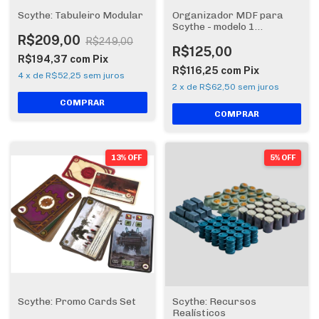
Scythe: Tabuleiro Modular
Organizador MDF para
Scythe - modelo 1
(encomenda)
R$209,00
R$249,00
R$125,00
R$194,37
com
Pix
R$116,25
com
Pix
4
x
de
R$52,25
sem juros
2
x
de
R$62,50
sem juros
13% OFF
5% OFF
Scythe: Promo Cards Set
Scythe: Recursos
Realísticos