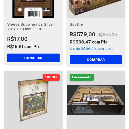
Sleeve Bucaneiros Silver
Scythe
70 x 110 mm - 100
unidades
R$579,00
R$649,00
R$17,00
R$538,47
com
Pix
R$15,81
com
Pix
6
x
de
R$96,50
sem juros
16% OFF
Encomenda