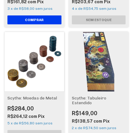
R$161,82
com
Pix
R$203,67
com
Pix
3
x
de
R$58,00
sem juros
4
x
de
R$54,75
sem juros
Scythe: Moedas de Metal
Scythe: Tabuleiro
Estendido
R$284,00
R$149,00
R$264,12
com
Pix
R$138,57
com
Pix
5
x
de
R$56,80
sem juros
2
x
de
R$74,50
sem juros