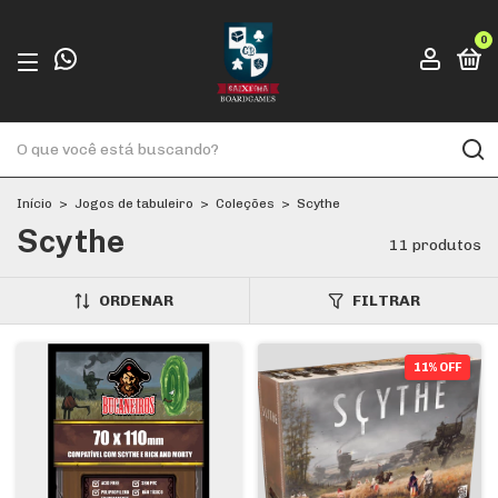
0
Início
>
Jogos de tabuleiro
>
Coleções
>
Scythe
Scythe
11 produtos
ORDENAR
FILTRAR
11% OFF