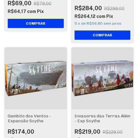
R$69,00
R$79,00
R$284,00
R$299,00
R$64,17
com
Pix
R$264,12
com
Pix
5
x
de
R$56,80
sem juros
Gambito dos Ventos -
Invasores das Terras Além
Expansão Scythe
- Exp Scythe
R$174,00
R$219,00
R$229,00