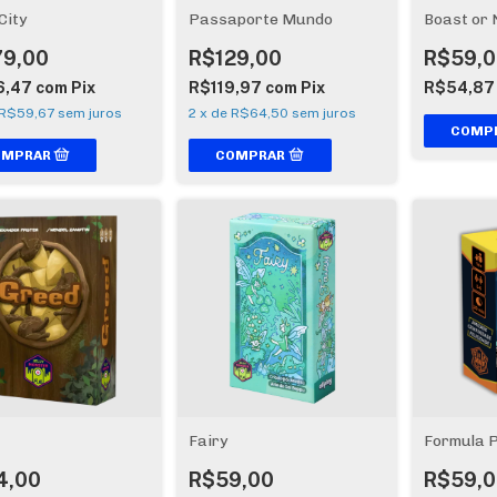
City
Passaporte Mundo
Boast or 
79,00
R$129,00
R$59,0
6,47
com
Pix
R$119,97
com
Pix
R$54,8
R$59,67
sem juros
2
x
de
R$64,50
sem juros
Fairy
Formula 
4,00
R$59,00
R$59,0