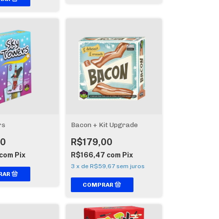
rs
Bacon + Kit Upgrade
00
R$179,00
com
Pix
R$166,47
com
Pix
3
x
de
R$59,67
sem juros