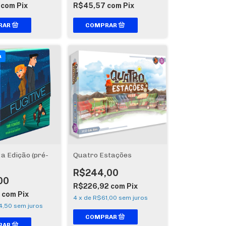
7
com
Pix
R$45,57
com
Pix
a
2a Edição (pré-
Quatro Estações
R$244,00
00
R$226,92
com
Pix
7
com
Pix
4
x
de
R$61,00
sem juros
4,50
sem juros