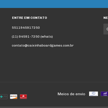
ENTRE EM CONTATO
N
5511945917250
(11) 94591-7250 (whats)
contato@caixinhaboardgames.com.br
Meios de envio