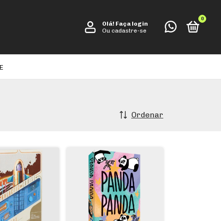
0
Olá!
Faça login
Ou cadastre-se
E
Ordenar