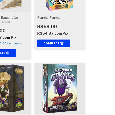
- Expansão
Panda Panda
Cruise
R$59,00
00
R$54,87
com
Pix
7
com
Pix
5,80
sem juros