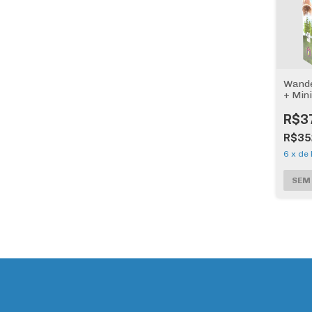
Wande
+ Min
R$3
R$35
6
x
de