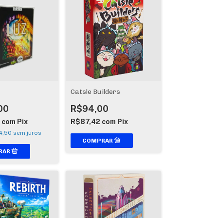
Catsle Builders
00
R$94,00
7
com
Pix
R$87,42
com
Pix
4,50
sem juros