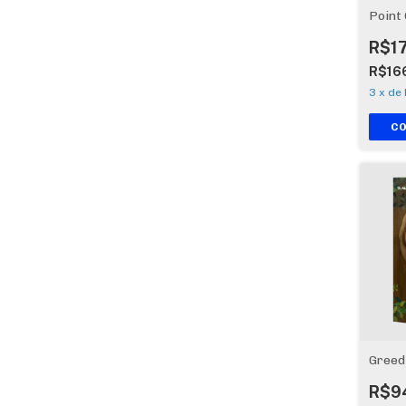
Point 
R$1
R$16
3
x
de
Greed
R$9