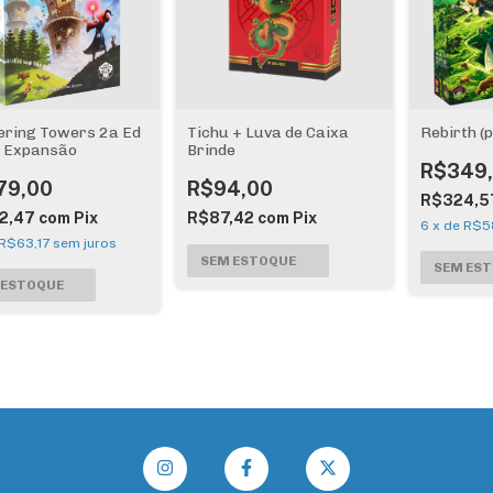
ring Towers 2a Ed
Tichu + Luva de Caixa
Rebirth (
i Expansão
Brinde
R$349
79,00
R$94,00
R$324,5
2,47
com
Pix
R$87,42
com
Pix
6
x
de
R$58
R$63,17
sem juros