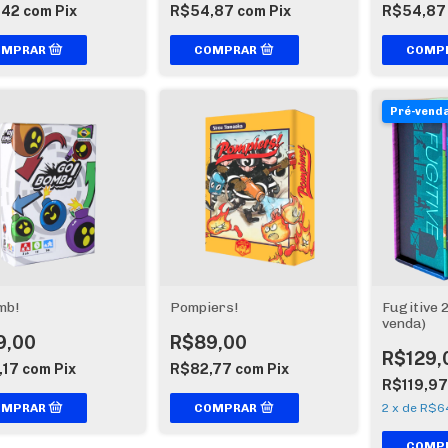
,42
com
Pix
R$54,87
com
Pix
R$54,8
Pré-vend
mb!
Pompiers!
Fugitive 
venda)
9,00
R$89,00
R$129,
,17
com
Pix
R$82,77
com
Pix
R$119,9
2
x
de
R$6