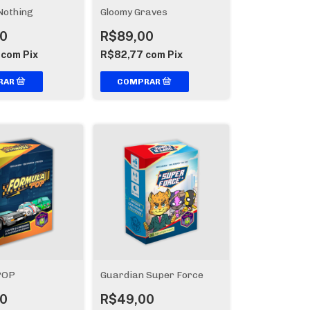
Nothing
Gloomy Graves
0
R$89,00
7
com
Pix
R$82,77
com
Pix
POP
Guardian Super Force
0
R$49,00