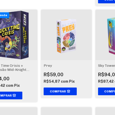
venda
 Time Crisis +
Prey
Sky Towe
são Mid-Knight
venda)
R$59,00
R$94,
4,00
R$54,87
com
Pix
R$87,42
,42
com
Pix