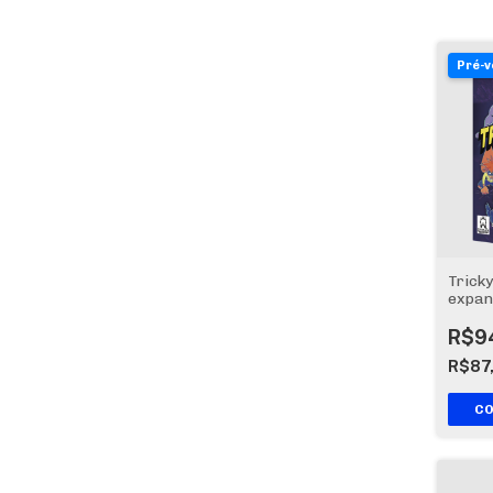
Pré-
Tricky
expan
(pré-
R$9
R$87