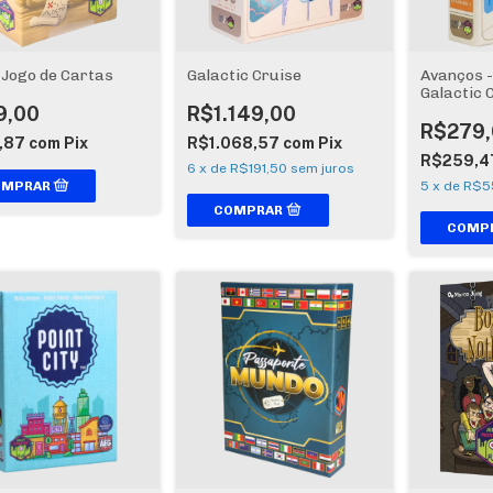
- Jogo de Cartas
Galactic Cruise
Avanços 
Galactic 
9,00
R$1.149,00
R$279,
,87
com
Pix
R$1.068,57
com
Pix
R$259,4
6
x
de
R$191,50
sem juros
5
x
de
R$5