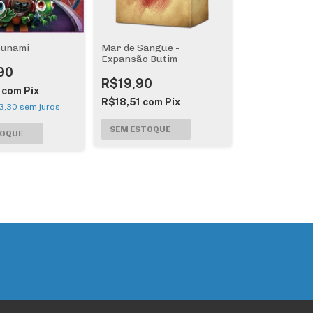
sunami
Mar de Sangue -
Expansão Butim
90
R$19,90
1
com
Pix
R$18,51
com
Pix
3,30
sem juros