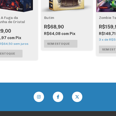
t! A Fuga da
Butim
Zombie T
nha de Cristal
R$68,90
R$159,
29,00
R$64,08
com
Pix
R$148,7
9,97
com
Pix
3
x
de
R$5
R$64,50
sem juros