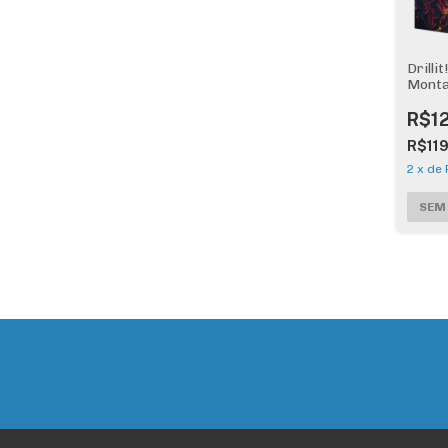
Drilli
Monta
R$1
R$11
2
x
de