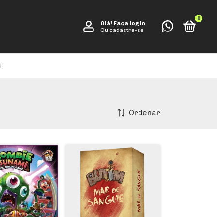
0
Olá!
Faça login
Ou cadastre-se
E
Ordenar