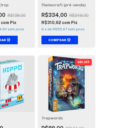
Drop
Flamecraft (pré-venda)
00
R$334,00
R$139,00
R$349,00
7
com
Pix
R$310,62
com
Pix
4,50
sem juros
6
x
de
R$55,67
sem juros
49% OFF
Trapwords