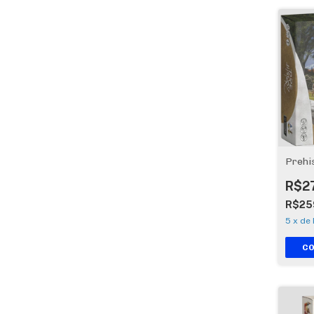
Prehi
R$2
R$25
5
x
de