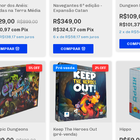
hor dos Anéis:
Navegantes 6ª edição -
Dungeon 
das na Terra Média
Expansão Catan
R$109,
29,00
R$349,00
R$899,00
R$101,3
0,97
com
Pix
R$324,57
com
Pix
2
x
de
R$5
R$138,17
sem juros
6
x
de
R$58,17
sem juros
5% OFF
Pré-venda
2% OFF
Epic Dungeons
Keep The Heroes Out
Hippo
(pré-venda)