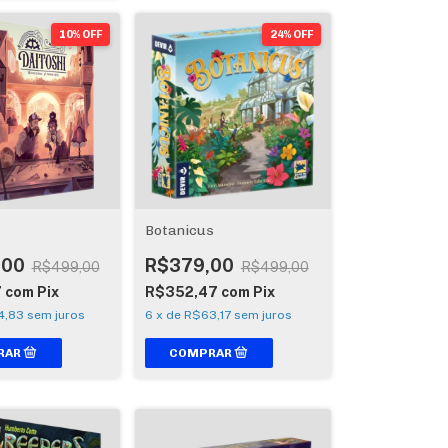
10% OFF
24% OFF
Botanicus
,00
R$379,00
R$499,00
R$499,00
7
com
Pix
R$352,47
com
Pix
4,83
sem juros
6
x
de
R$63,17
sem juros