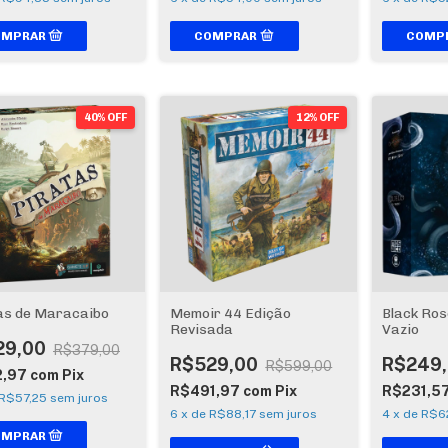
40% OFF
12% OFF
as de Maracaibo
Memoir 44 Edição
Black Ros
Revisada
Vazio
29,00
R$379,00
R$529,00
R$249
R$599,00
2,97
com
Pix
R$491,97
com
Pix
R$231,5
R$57,25
sem juros
6
x
de
R$88,17
sem juros
4
x
de
R$6