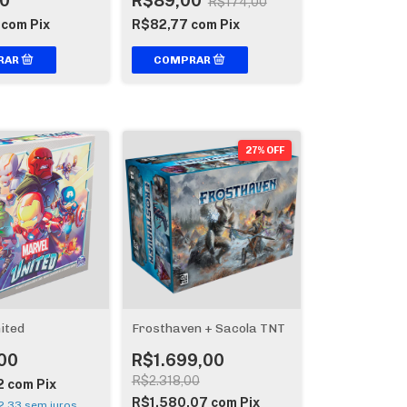
0
R$89,00
R$174,00
7
com
Pix
R$82,77
com
Pix
27% OFF
ited
Frosthaven + Sacola TNT
00
R$1.699,00
R$2.318,00
2
com
Pix
R$1.580,07
com
Pix
2,33
sem juros