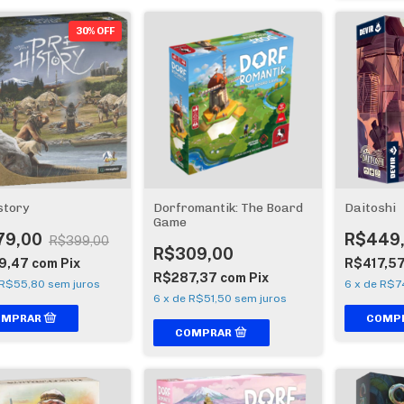
30% OFF
story
Dorfromantik: The Board
Daitoshi
Game
79,00
R$449
R$399,00
R$309,00
9,47
com
Pix
R$417,5
R$287,37
com
Pix
R$55,80
sem juros
6
x
de
R$7
6
x
de
R$51,50
sem juros