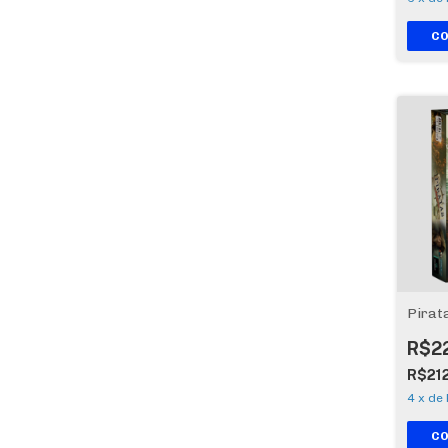
Pirat
R$2
R$21
4
x
de