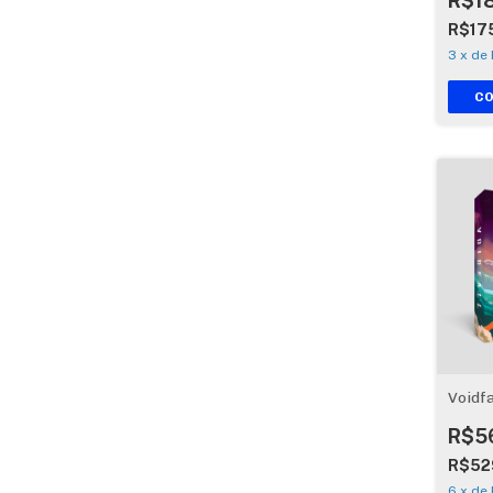
R$1
R$17
3
x
de
Voidfa
R$5
R$52
6
x
de