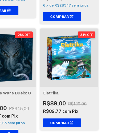
6
x
de
R$283,17
sem juros
28% OFF
31% OFF
e Wars Duelo: O
Eletrika
R$89,00
R$129,00
,00
R$345,00
R$82,77
com
Pix
7
com
Pix
2,25
sem juros