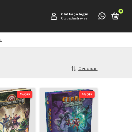
0
Olá!
Faça login
Ou cadastre-se
E
Ordenar
4% OFF
4% OFF