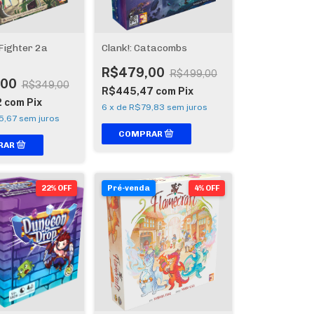
Fighter 2a
Clank!: Catacombs
R$479,00
R$499,00
,00
R$349,00
R$445,47
com
Pix
2
com
Pix
6
x
de
R$79,83
sem juros
5,67
sem juros
22% OFF
Pré-venda
4% OFF