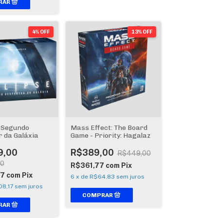
4% OFF
13% OFF
O Segundo
Mass Effect: The Board
 da Galáxia
Game - Priority: Hagalaz
9,00
R$389,00
R$449,00
00
R$361,77
com
Pix
57
com
Pix
6
x
de
R$64,83
sem juros
8,17
sem juros