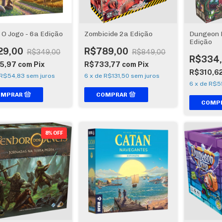
 O Jogo - 6a Edição
Zombicide 2a Edição
Dungeon 
Edição
29,00
R$789,00
R$349,00
R$849,00
R$334
5,97
com
Pix
R$733,77
com
Pix
R$310,6
R$54,83
sem juros
6
x
de
R$131,50
sem juros
6
x
de
R$5
8% OFF