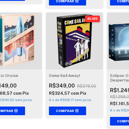
8% OFF
tic Cruise
Come Sail Away!
Eclipse: 
Despertar
149,00
R$349,00
R$379,00
R$1.24
068,57
com
Pix
R$324,57
com
Pix
R$1.299,
R$191,50
sem juros
6
x
de
R$58,17
sem juros
R$1.161,
6
x
de
R$20