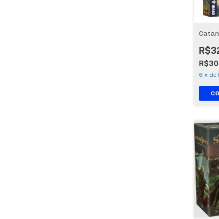
Catan
R$3
R$30
6
x
de