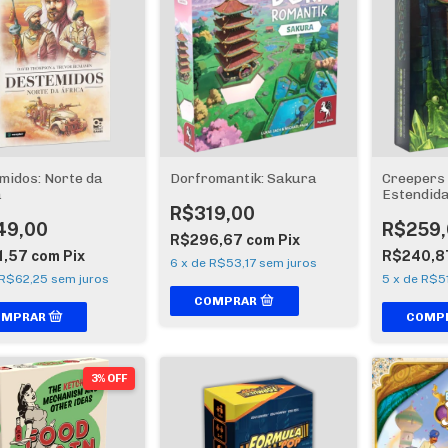
midos: Norte da
Dorfromantik: Sakura
Creepers
a
Estendid
R$319,00
49,00
R$259,
R$296,67
com
Pix
1,57
com
Pix
R$240,8
6
x
de
R$53,17
sem juros
R$62,25
sem juros
5
x
de
R$51
3% OFF