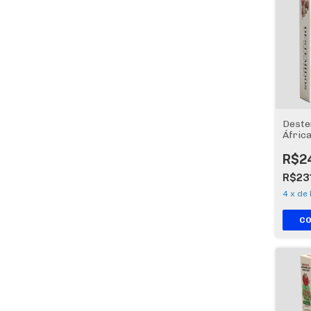
Deste
Áfric
R$2
R$23
4
x
de