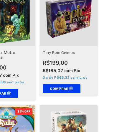
 + Metas
Tiny Epic Crimes
as
R$199,00
00
R$185,07
com
Pix
7
com
Pix
3
x
de
R$66,33
sem juros
,80
sem juros
16% OFF