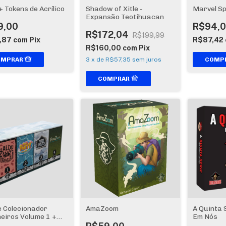
 Tokens de Acrílico
Shadow of Xitle -
Marvel S
Expansão Teotihuacan
9,00
R$94,
R$172,04
R$199,99
,87
com
Pix
R$87,42
R$160,00
com
Pix
3
x
de
R$57,35
sem juros
e Colecionador
AmaZoom
A Quinta 
eiros Volume 1 +
Em Nós
es + promos