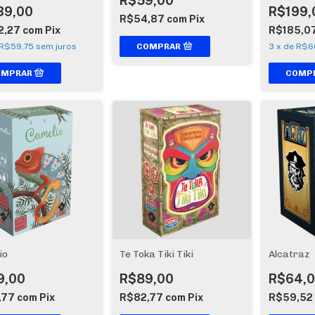
R$59,00
39,00
R$199,
R$54,87
com
Pix
2,27
com
Pix
R$185,0
R$59,75
sem juros
3
x
de
R$6
io
Te Toka Tiki Tiki
Alcatraz
9,00
R$89,00
R$64,
,77
com
Pix
R$82,77
com
Pix
R$59,52