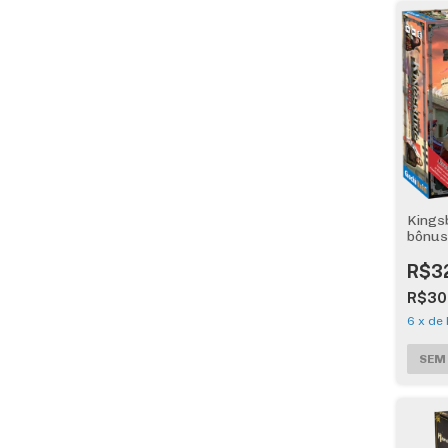
Kings
bônus
R$3
R$30
6
x
de