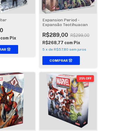
lter
Expansion Period -
Expansão Teotihuacan
0
R$289,00
R$299,00
7
com
Pix
R$268,77
com
Pix
5
x
de
R$57,80
sem juros
25% OFF