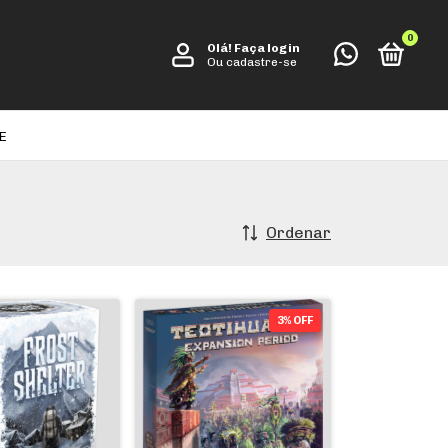
0
Olá!
Faça login
Ou cadastre-se
E
Ordenar
3% OFF