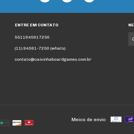
ENTRE EM CONTATO
N
5511945917250
(11) 94591-7250 (whats)
contato@caixinhaboardgames.com.br
Meios de envio