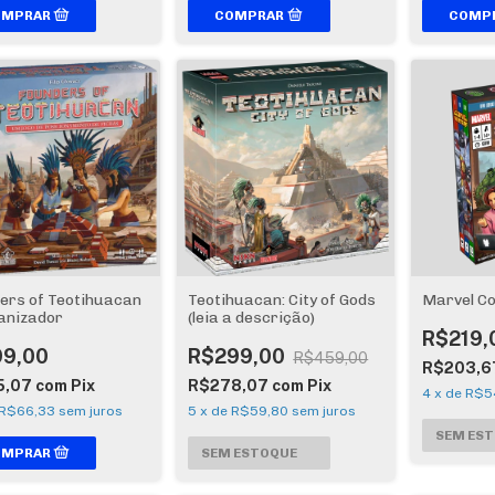
ers of Teotihuacan
Teotihuacan: City of Gods
Marvel C
anizador
(leia a descrição)
R$219,
99,00
R$299,00
R$459,00
R$203,6
5,07
com
Pix
R$278,07
com
Pix
4
x
de
R$5
R$66,33
sem juros
5
x
de
R$59,80
sem juros