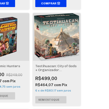
omic Hunters
Teotihuacan: City of Gods
+ Organizador
Bucaneiros 2a Ed
00
R$249,00
R$499,00
7
com
Pix
R$464,07
com
Pix
4,75
sem juros
6
x
de
R$83,17
sem juros