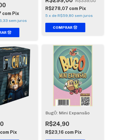
R$299,00
R$339,00
00
R$278,07
com
Pix
7
com
Pix
5
x
de
R$59,80
sem juros
6,33
sem juros
BugÔ: Mini Expansão
00
R$24,90
com
Pix
R$23,16
com
Pix