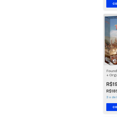
Found
+ Org
R$1
R$18
3
x
de