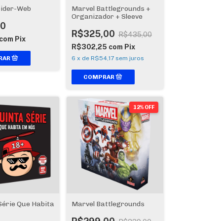
pider-Web
Marvel Battlegrounds +
Organizador + Sleeve
00
R$325,00
R$435,00
com
Pix
R$302,25
com
Pix
6
x
de
R$54,17
sem juros
12% OFF
Série Que Habita
Marvel Battlegrounds