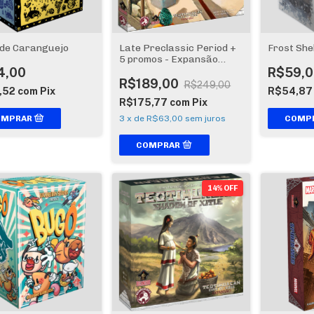
 de Caranguejo
Late Preclassic Period +
Frost She
5 promos - Expansão
Teotihuacan
4,00
R$59,0
R$189,00
R$249,00
,52
com
Pix
R$54,8
R$175,77
com
Pix
3
x
de
R$63,00
sem juros
14% OFF