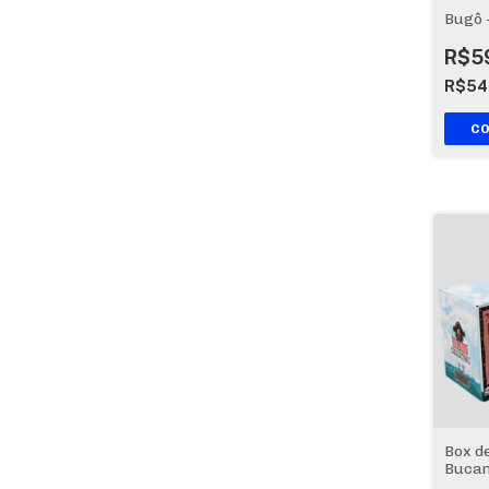
Bugô +
R$5
R$54
Box d
Bucan
sleev