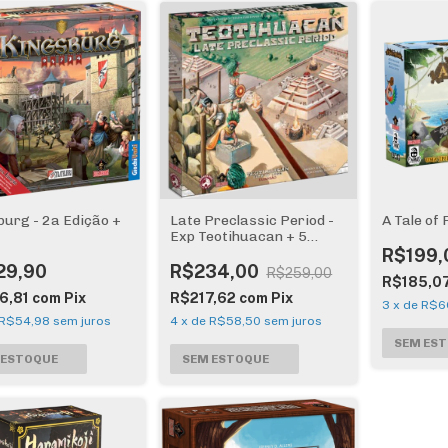
burg - 2a Edição +
Late Preclassic Period -
A Tale of 
Exp Teotihuacan + 5
promos + Organizador
R$199,
29,90
R$234,00
R$259,00
R$185,0
6,81
com
Pix
R$217,62
com
Pix
3
x
de
R$6
R$54,98
sem juros
4
x
de
R$58,50
sem juros