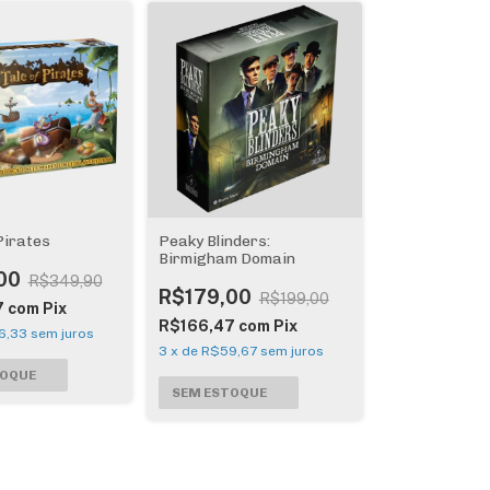
Pirates
Peaky Blinders:
Birmigham Domain
00
R$349,90
R$179,00
R$199,00
7
com
Pix
R$166,47
com
Pix
6,33
sem juros
3
x
de
R$59,67
sem juros