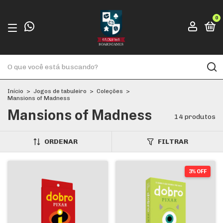
0
Início
>
Jogos de tabuleiro
>
Coleções
>
Mansions of Madness
Mansions of Madness
14 produtos
ORDENAR
FILTRAR
3% OFF