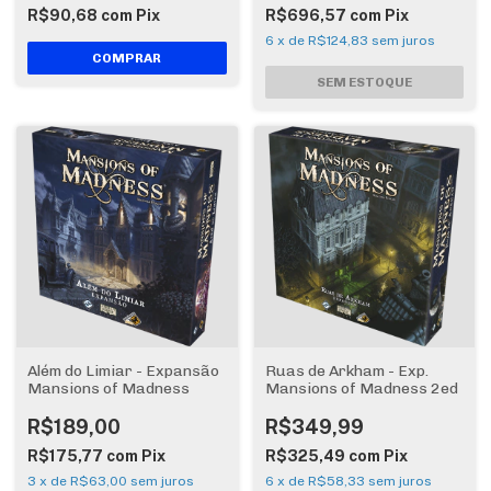
R$90,68
com
Pix
R$696,57
com
Pix
6
x
de
R$124,83
sem juros
Além do Limiar - Expansão
Ruas de Arkham - Exp.
Mansions of Madness
Mansions of Madness 2ed
R$189,00
R$349,99
R$175,77
com
Pix
R$325,49
com
Pix
3
x
de
R$63,00
sem juros
6
x
de
R$58,33
sem juros