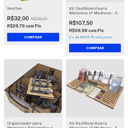
Smitten
Kit Dashboard para
Mansions of Madness - 5
unidades - SEM CASE
R$32,00
R$39,00
R$107,50
R$29,76
com
Pix
R$99,98
com
Pix
2
x
de
R$53,75
sem juros
Organizador para
Kit Dashboard para
Memórias Reprimidas e
Mansions of Madness - 5