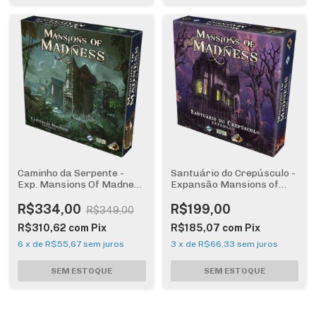
Caminho da Serpente -
Santuário do Crepúsculo -
Exp. Mansions Of Madness
Expansão Mansions of
2a Ed
Madness
R$334,00
R$199,00
R$349,00
R$310,62
com
Pix
R$185,07
com
Pix
6
x
de
R$55,67
sem juros
3
x
de
R$66,33
sem juros