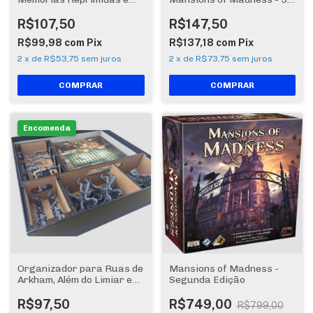
Pesadelos Recorrentes -
unidades - COM CASE
Expansões Mansions Of
R$107,50
R$147,50
Madness 2a Edição
R$99,98
com
Pix
R$137,18
com
Pix
2
x
de
R$53,75
sem juros
2
x
de
R$73,75
sem juros
Encomenda
Organizador para Ruas de
Mansions of Madness -
Arkham, Além do Limiar e
Segunda Edição
Santuário - Exp. Mansions
Of Madness (encomenda)
R$97,50
R$749,00
R$799,00