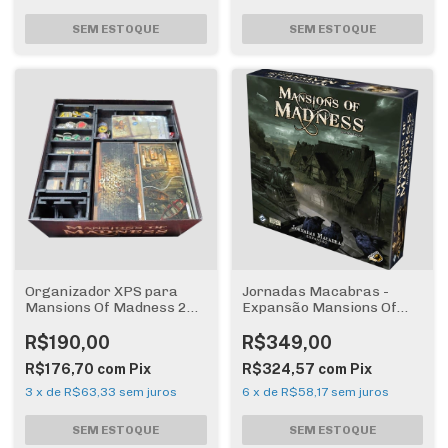
Organizador XPS para
Jornadas Macabras -
Mansions Of Madness 2a
Expansão Mansions Of
Edição
Madness
R$190,00
R$349,00
R$176,70
com
Pix
R$324,57
com
Pix
3
x
de
R$63,33
sem juros
6
x
de
R$58,17
sem juros