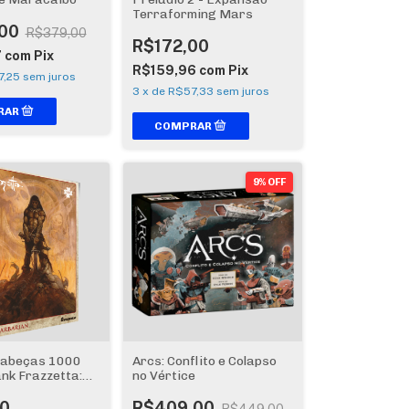
Terraforming Mars
00
R$379,00
R$172,00
7
com
Pix
R$159,96
com
Pix
7,25
sem juros
3
x
de
R$57,33
sem juros
9% OFF
abeças 1000
Arcs: Conflito e Colapso
nk Frazzetta:
no Vértice
arian
0
R$409,00