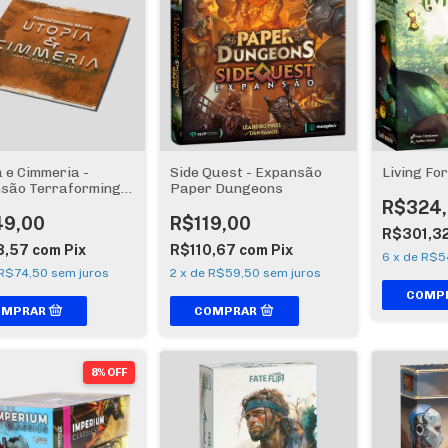
a e Cimmeria -
Side Quest - Expansão
Living Fo
são Terraforming
Paper Dungeons
R$324
49,00
R$119,00
R$301,3
8,57
com
Pix
R$110,67
com
Pix
6
x
de
R$5
R$74,50
sem juros
2
x
de
R$59,50
sem juros
8% OFF