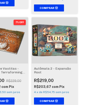
7% OFF
e Vastitas -
Autômata 2 - Expansão
 Terraforming
Root
00
R$219,00
R$229,00
2
com
Pix
R$203,67
com
Pix
3,50
sem juros
4
x
de
R$54,75
sem juros