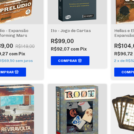
dio - Expansão
Ito - Jogo de Cartas
Hellas e E
forming Mars
Expansão
Mars
R$99,00
39,00
R$104,
R$149,00
R$92,07
com
Pix
9,27
com
Pix
R$96,72
R$69,50
sem juros
2
x
de
R$5