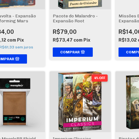
avolta - Expansão
Pacote do Malandro -
Missões E
forming Mars
Expansão Root
Expansão
Dungeon
84,00
R$79,00
R$14,0
,12
com
Pix
R$73,47
com
Pix
R$13,02
R$61,33
sem juros
4% OFF
e MeepleBR Shield
Imperium Classics
Piratas 