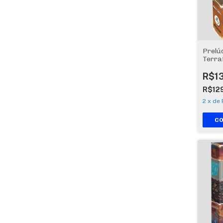
Prelú
Terra
R$1
R$12
2
x
de