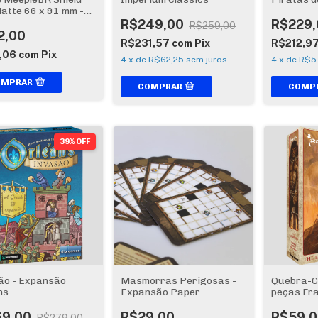
atte 66 x 91 mm -
nidades
R$249,00
R$229,
R$259,00
2,00
R$231,57
com
Pix
R$212,9
,06
com
Pix
4
x
de
R$62,25
sem juros
4
x
de
R$5
OMPRAR
39% OFF
ão - Expansão
Masmorras Perigosas -
Quebra-C
ns
Expansão Paper
peças Fra
Dungeons
The Barb
69,00
R$29,00
R$59,0