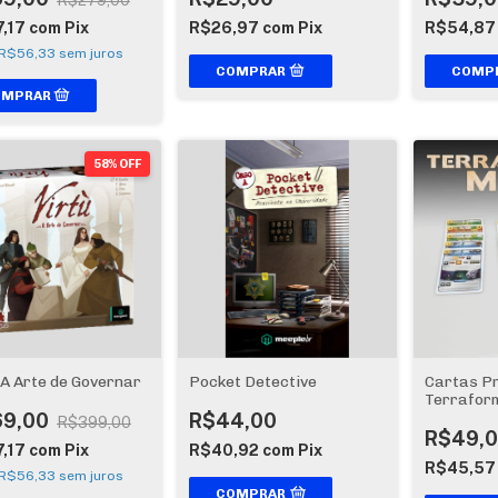
R$279,00
7,17
com
Pix
R$26,97
com
Pix
R$54,8
R$56,33
sem juros
58% OFF
 A Arte de Governar
Pocket Detective
Cartas P
Terrafor
anos
69,00
R$44,00
R$399,00
R$49,
7,17
com
Pix
R$40,92
com
Pix
R$45,5
R$56,33
sem juros
COMPRAR