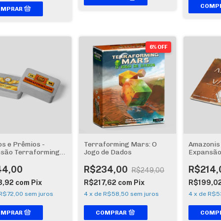
6% OFF
s e Prêmios -
Terraforming Mars: O
Amazonis 
são Terraforming
Jogo de Dados
Expansão
Mars
44,00
R$234,00
R$214,
R$249,00
3,92
com
Pix
R$217,62
com
Pix
R$199,0
R$72,00
sem juros
4
x
de
R$58,50
sem juros
4
x
de
R$5