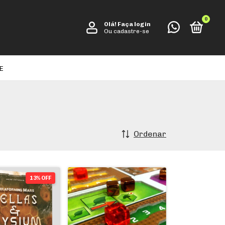
0
Olá!
Faça login
Ou cadastre-se
E
Ordenar
13% OFF