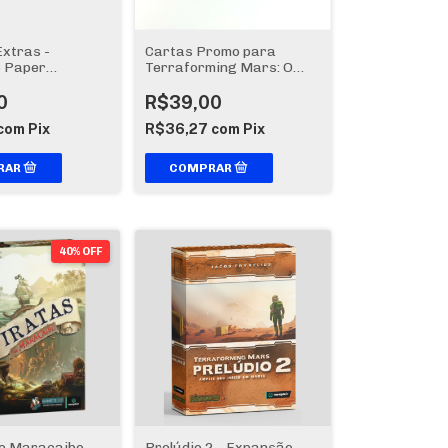
xtras -
Cartas Promo para
 Paper
Terraforming Mars: O
s
Jogo de Dados
0
R$39,00
com
Pix
R$36,27
com
Pix
40% OFF
de Maracaibo
Prelúdio 2 - Expansão