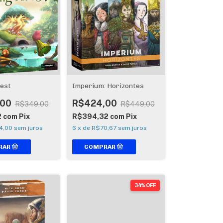
rest
Imperium: Horizontes
,00
R$424,00
R$349,00
R$449,00
2
com
Pix
R$394,32
com
Pix
4,00
sem juros
6
x
de
R$70,67
sem juros
34% OFF