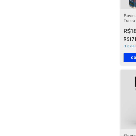
Revir
Terra
R$1
R$171
3
x
de
Sleev