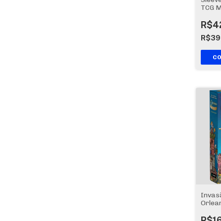
TCG M
100 u
R$4
R$39
C
Invas
Orlea
R$1