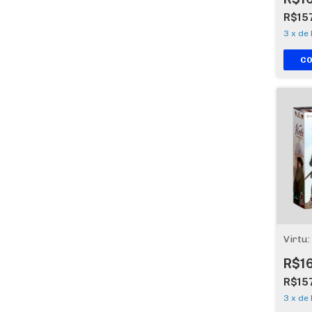
R$15
3
x
de
Virtu:
R$1
R$15
3
x
de