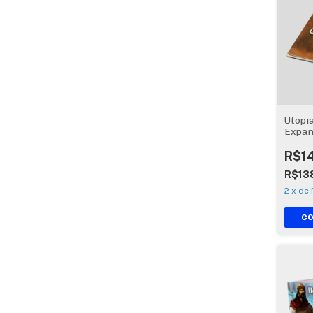
Utopi
Expan
Mars
R$1
R$13
2
x
de