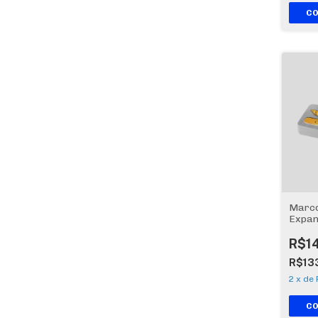
Marco
Expan
Mars
R$1
R$13
2
x
de