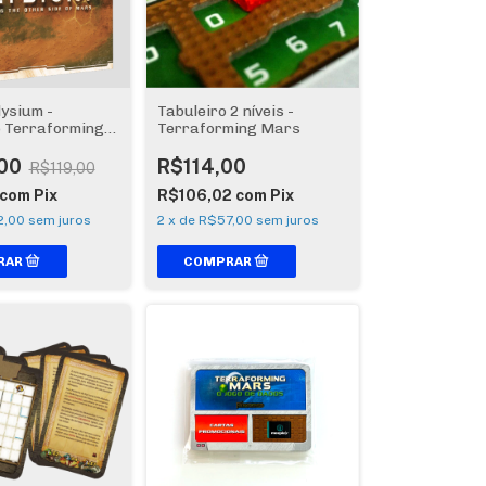
lysium -
Tabuleiro 2 níveis -
 Terraforming
Terraforming Mars
00
R$114,00
R$119,00
com
Pix
R$106,02
com
Pix
2,00
sem juros
2
x
de
R$57,00
sem juros