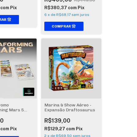
R$449,00
7
com
Pix
R$380,37
com
Pix
6
x
de
R$68,17
sem juros
romo
Marina & Show Aéreo -
ming Mars 5
Expansão Draftosaurus
00
R$139,00
7
com
Pix
R$129,27
com
Pix
2
x
de
R$69,50
sem juros