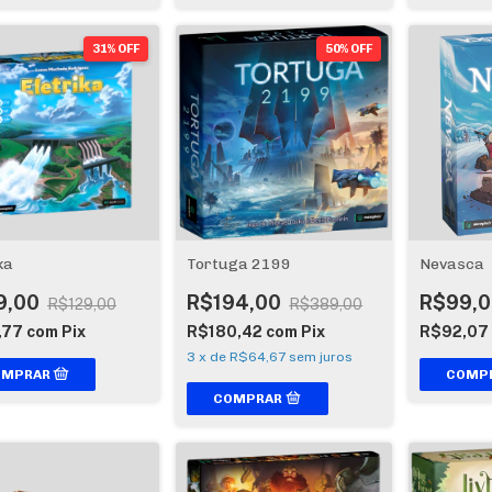
31% OFF
50% OFF
ka
Tortuga 2199
Nevasca
9,00
R$194,00
R$99,0
R$129,00
R$389,00
,77
com
Pix
R$180,42
com
Pix
R$92,07
3
x
de
R$64,67
sem juros