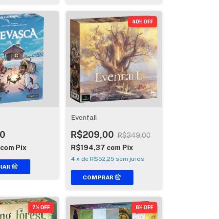
40% OFF
Evenfall
0
R$209,00
R$349,00
com
Pix
R$194,37
com
Pix
4
x
de
R$52,25
sem juros
7% OFF
6% OFF