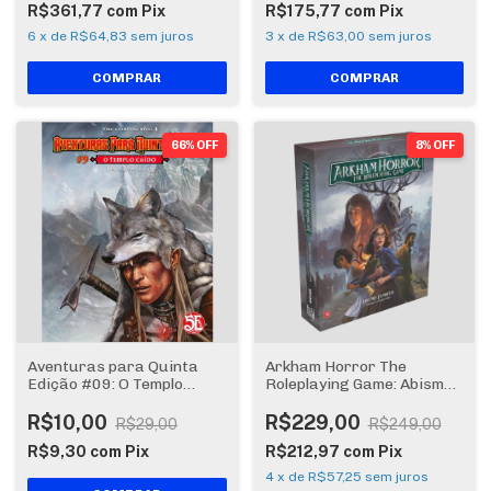
R$361,77
com
Pix
R$175,77
com
Pix
6
x
de
R$64,83
sem juros
3
x
de
R$63,00
sem juros
66% OFF
8% OFF
Aventuras para Quinta
Arkham Horror The
Edição #09: O Templo
Roleplaying Game: Abismo
Caído
Faminto - Conjunto
Introdutório
R$10,00
R$229,00
R$29,00
R$249,00
R$9,30
com
Pix
R$212,97
com
Pix
4
x
de
R$57,25
sem juros