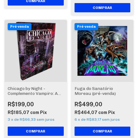
Pré-venda
Pré-venda
Chicago by Night -
Fuga do Sanatório
Complemento Vampiro: A
Moreau (pré-venda)
Máscara 5a Edição (pré-
venda)
R$199,00
R$499,00
R$185,07
com
Pix
R$464,07
com
Pix
3
x
de
R$66,33
sem juros
6
x
de
R$83,17
sem juros