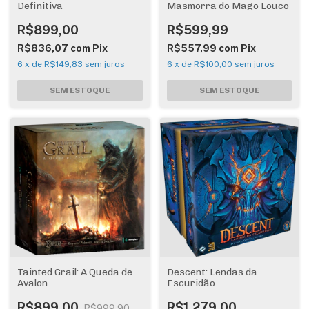
Definitiva
Masmorra do Mago Louco
R$899,00
R$599,99
R$836,07
com
Pix
R$557,99
com
Pix
6
x
de
R$149,83
sem juros
6
x
de
R$100,00
sem juros
Tainted Grail: A Queda de
Descent: Lendas da
Avalon
Escuridão
R$899,00
R$1.279,00
R$999,90