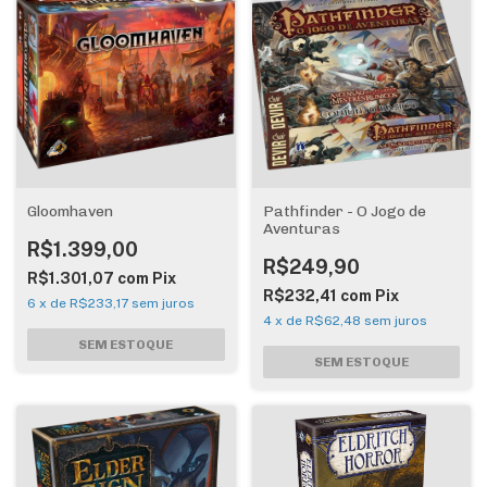
Gloomhaven
Pathfinder - O Jogo de
Aventuras
R$1.399,00
R$249,90
R$1.301,07
com
Pix
R$232,41
com
Pix
6
x
de
R$233,17
sem juros
4
x
de
R$62,48
sem juros