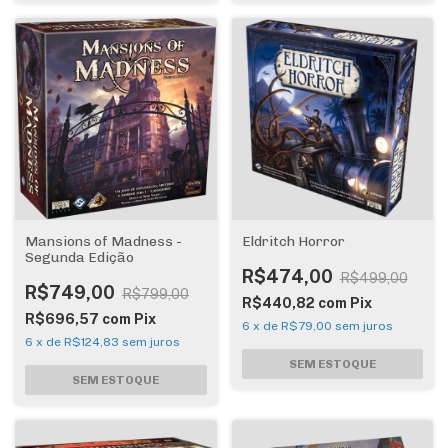
Mansions of Madness -
Eldritch Horror
Segunda Edição
R$474,00
R$499,00
R$749,00
R$799,00
R$440,82
com
Pix
R$696,57
com
Pix
6
x
de
R$79,00
sem juros
6
x
de
R$124,83
sem juros