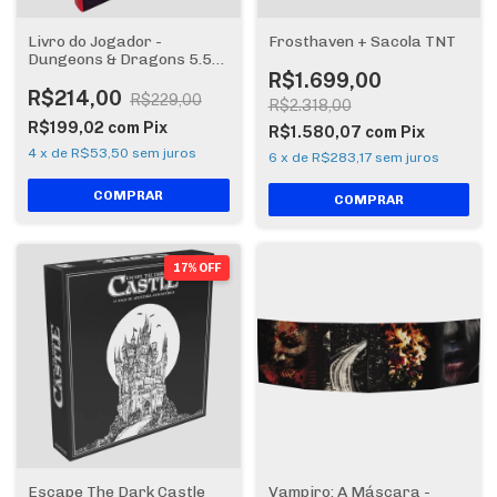
Livro do Jogador -
Frosthaven + Sacola TNT
Dungeons & Dragons 5.5
Edição 2024
R$1.699,00
R$214,00
R$229,00
R$2.318,00
R$199,02
com
Pix
R$1.580,07
com
Pix
4
x
de
R$53,50
sem juros
6
x
de
R$283,17
sem juros
17% OFF
Escape The Dark Castle
Vampiro: A Máscara -