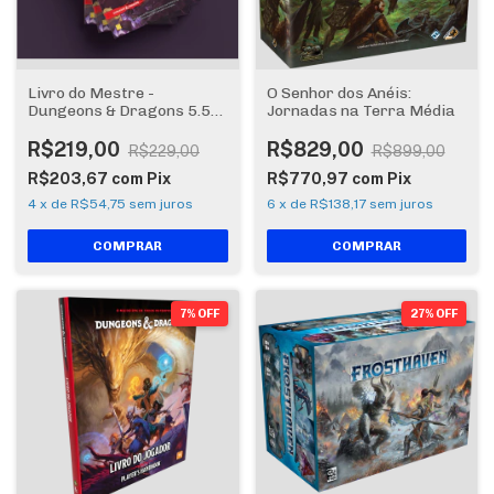
Livro do Mestre -
O Senhor dos Anéis:
Dungeons & Dragons 5.5
Jornadas na Terra Média
Edição 2024
R$219,00
R$829,00
R$229,00
R$899,00
R$203,67
com
Pix
R$770,97
com
Pix
4
x
de
R$54,75
sem juros
6
x
de
R$138,17
sem juros
7% OFF
27% OFF