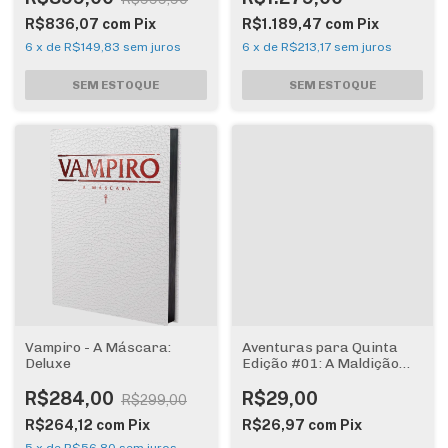
R$836,07
com
Pix
R$1.189,47
com
Pix
6
x
de
R$149,83
sem juros
6
x
de
R$213,17
sem juros
Vampiro - A Máscara:
Aventuras para Quinta
Deluxe
Edição #01: A Maldição
Áurea
R$284,00
R$29,00
R$299,00
R$264,12
com
Pix
R$26,97
com
Pix