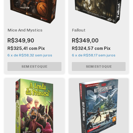
Mice And Mystics
Fallout
R$349,90
R$349,00
R$325,41
com
Pix
R$324,57
com
Pix
6
x
de
R$58,32
sem juros
6
x
de
R$58,17
sem juros