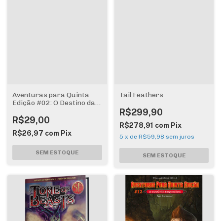
Aventuras para Quinta
Tail Feathers
Edição #02: O Destino das
Hamadríades
R$299,90
R$29,00
R$278,91
com
Pix
R$26,97
com
Pix
5
x
de
R$59,98
sem juros