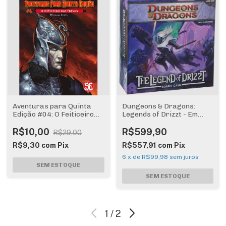
Aventuras para Quinta
Dungeons & Dragons:
Edição #04: O Feiticeiro
Legends of Drizzt - Em
das Trevas
Inglês
R$10,00
R$599,90
R$29,00
R$9,30
com
Pix
R$557,91
com
Pix
6
x
de
R$99,98
sem juros
1
/
2