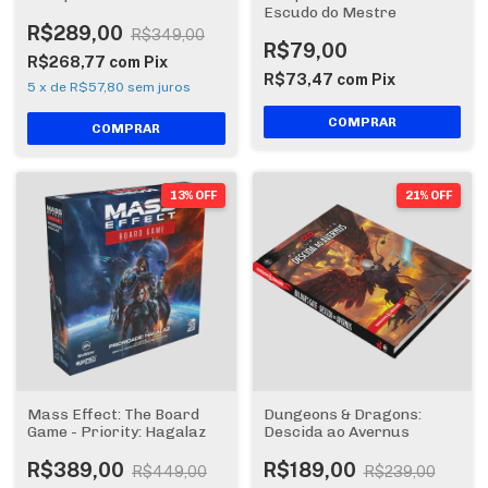
Escudo do Mestre
R$289,00
R$349,00
R$79,00
R$268,77
com
Pix
R$73,47
com
Pix
5
x
de
R$57,80
sem juros
13% OFF
21% OFF
Mass Effect: The Board
Dungeons & Dragons:
Game - Priority: Hagalaz
Descida ao Avernus
R$389,00
R$189,00
R$449,00
R$239,00