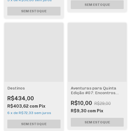
5
x
de
R$56,80
sem juros
Destinos
Aventuras para Quinta
Edição #07: Encontros
Fantásticos
R$434,00
R$10,00
R$29,00
R$403,62
com
Pix
R$9,30
com
Pix
6
x
de
R$72,33
sem juros