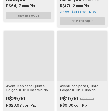
R$64,17
com
Pix
R$171,12
com
Pix
3
x
de
R$61,33
sem juros
Aventuras para Quinta
Aventuras para Quinta
Edição #10: O Castelo No
Edição #08: O Olho do
Céu
Leviatã
R$29,00
R$10,00
R$29,00
R$26,97
com
Pix
R$9,30
com
Pix