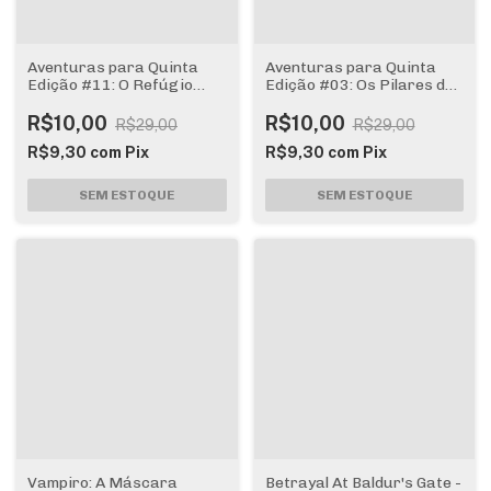
Aventuras para Quinta
Aventuras para Quinta
Edição #11: O Refúgio
Edição #03: Os Pilares de
Perdido do Arquimago
Pelagia
R$10,00
R$10,00
R$29,00
R$29,00
R$9,30
com
Pix
R$9,30
com
Pix
Vampiro: A Máscara
Betrayal At Baldur's Gate -