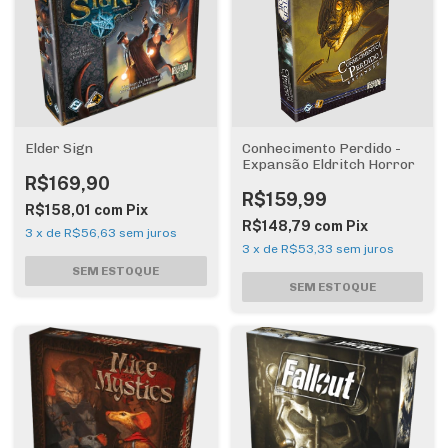
Elder Sign
Conhecimento Perdido -
Expansão Eldritch Horror
R$169,90
R$159,99
R$158,01
com
Pix
R$148,79
com
Pix
3
x
de
R$56,63
sem juros
3
x
de
R$53,33
sem juros