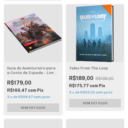
Guia do Aventureiro para
Tales From The Loop
a Costa da Espada - Livro
Dungeons & Dragons 5a
R$189,00
R$199,00
Ed
R$179,00
R$175,77
com
Pix
R$166,47
com
Pix
3
x
de
R$63,00
sem juros
3
x
de
R$59,67
sem juros