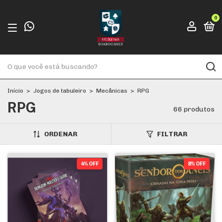
0
Início
>
Jogos de tabuleiro
>
Mecânicas
>
RPG
RPG
66 produtos
ORDENAR
FILTRAR
4% OFF
8% OFF