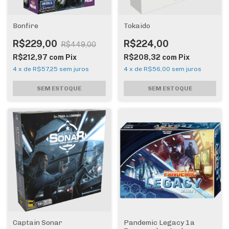
Bonfire
Tokaido
R$229,00
R$224,00
R$449,00
R$212,97
com
Pix
R$208,32
com
Pix
4
x
de
R$57,25
sem juros
4
x
de
R$56,00
sem juros
Captain Sonar
Pandemic Legacy 1a