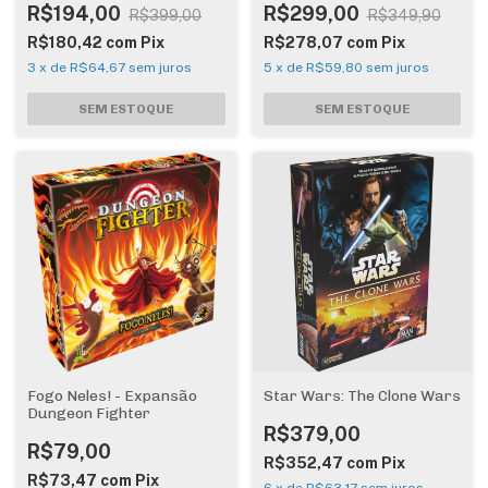
R$194,00
R$299,00
R$399,00
R$349,90
R$180,42
com
Pix
R$278,07
com
Pix
3
x
de
R$64,67
sem juros
5
x
de
R$59,80
sem juros
Fogo Neles! - Expansão
Star Wars: The Clone Wars
Dungeon Fighter
R$379,00
R$79,00
R$352,47
com
Pix
R$73,47
com
Pix
6
x
de
R$63,17
sem juros