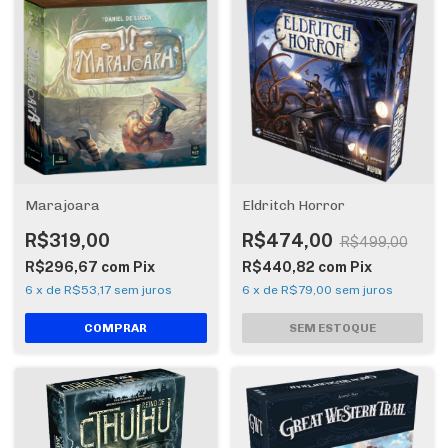
Marajoara
Eldritch Horror
R$319,00
R$474,00
R$499,00
R$296,67
com
Pix
R$440,82
com
Pix
6
x
de
R$53,17
sem juros
6
x
de
R$79,00
sem juros