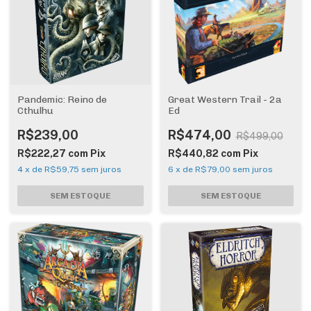
Pandemic: Reino de
Great Western Trail - 2a
Cthulhu
Ed
R$239,00
R$474,00
R$499,00
R$222,27
com
Pix
R$440,82
com
Pix
4
x
de
R$59,75
sem juros
6
x
de
R$79,00
sem juros