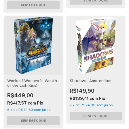
World of Warcraft: Wrath
Shadows: Amsterdam
of the Lich King
R$149,90
R$449,00
R$139,41
com
Pix
R$417,57
com
Pix
2
x
de
R$74,95
sem juros
6
x
de
R$74,83
sem juros