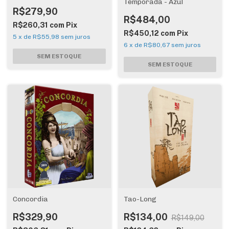
Temporada - Azul
R$279,90
R$484,00
R$260,31
com
Pix
R$450,12
com
Pix
5
x
de
R$55,98
sem juros
6
x
de
R$80,67
sem juros
Concordia
Tao-Long
R$329,90
R$134,00
R$149,00