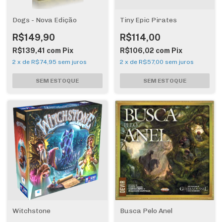
Dogs - Nova Edição
Tiny Epic Pirates
R$149,90
R$114,00
R$139,41
com
Pix
R$106,02
com
Pix
2
x
de
R$74,95
sem juros
2
x
de
R$57,00
sem juros
Witchstone
Busca Pelo Anel