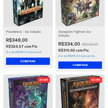
Pandemic - 2a Edição
Dungeon Fighter 2a
Edição
R$349,00
R$334,00
R$349,00
R$324,57
com
Pix
R$310,62
com
Pix
6
x
de
R$58,17
sem juros
6
x
de
R$55,67
sem juros
4% OFF
5% OFF