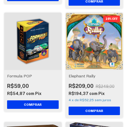
16% OFF
Formula POP
Elephant Rally
R$59,00
R$209,00
R$249,00
R$54,87
com
Pix
R$194,37
com
Pix
4
x
de
R$52,25
sem juros