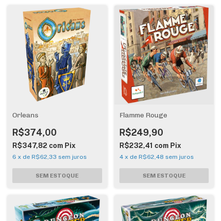
Orleans
Flamme Rouge
R$374,00
R$249,90
R$347,82
com
Pix
R$232,41
com
Pix
6
x
de
R$62,33
sem juros
4
x
de
R$62,48
sem juros