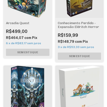
Arcadia Quest
Conhecimento Perdido -
Expansão Eldritch Horror
R$499,00
R$159,99
R$464,07
com
Pix
R$148,79
com
Pix
6
x
de
R$83,17
sem juros
3
x
de
R$53,33
sem juros