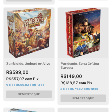
Zombicide: Undead or Alive
Pandemic: Zona Crítica
Europa
R$599,00
R$149,00
R$557,07
com
Pix
R$138,57
com
Pix
6
x
de
R$99,83
sem juros
2
x
de
R$74,50
sem juros