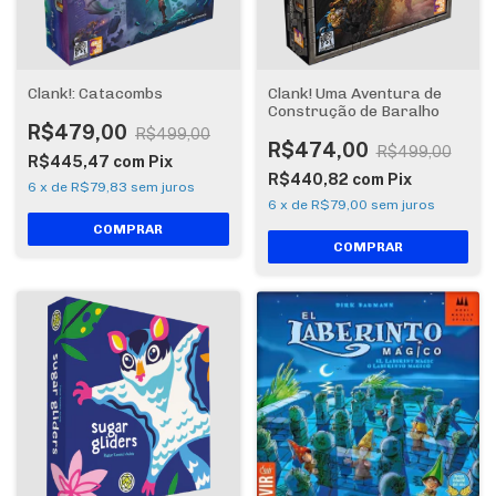
Clank!: Catacombs
Clank! Uma Aventura de
Construção de Baralho
R$479,00
R$499,00
R$474,00
R$499,00
R$445,47
com
Pix
R$440,82
com
Pix
6
x
de
R$79,83
sem juros
6
x
de
R$79,00
sem juros