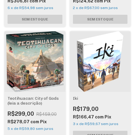
R$306,81
com
Pix
R$124,62
com
Pix
6
x
de
R$54,98
sem juros
2
x
de
R$67,00
sem juros
Teotihuacan: City of Gods
Iki
(leia a descrição)
R$179,00
R$299,00
R$459,00
R$166,47
com
Pix
R$278,07
com
Pix
3
x
de
R$59,67
sem juros
5
x
de
R$59,80
sem juros