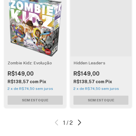
Zombie Kidz: Evolução
Hidden Leaders
R$149,00
R$149,00
R$138,57
com
Pix
R$138,57
com
Pix
2
x
de
R$74,50
sem juros
2
x
de
R$74,50
sem juros
1
/
2