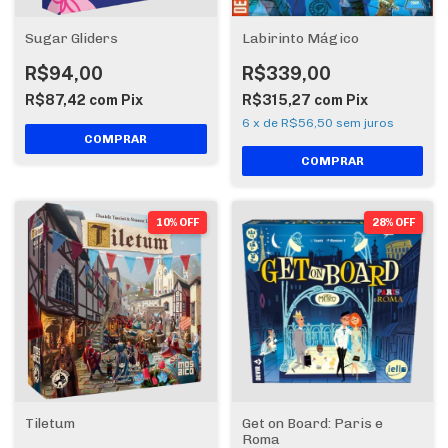
Sugar Gliders
Labirinto Mágico
R$94,00
R$339,00
R$87,42
com
Pix
R$315,27
com
Pix
6
x
de
R$56,50
sem juros
10% OFF
28% OFF
Tiletum
Get on Board: Paris e
Roma