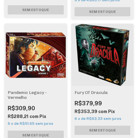
Pandemic Legacy -
Fury Of Dracula
Vermelho
R$379,99
R$309,90
R$353,39
com
Pix
R$288,21
com
Pix
6
x
de
R$63,33
sem juros
6
x
de
R$51,65
sem juros