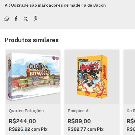
Kit Upgrade são marcadores de madeira de Bacon
Produtos similares
Quatro Estações
Pompiers!
Go 
R$244,00
R$89,00
R$
R$226,92
com
Pix
R$82,77
com
Pix
R$6