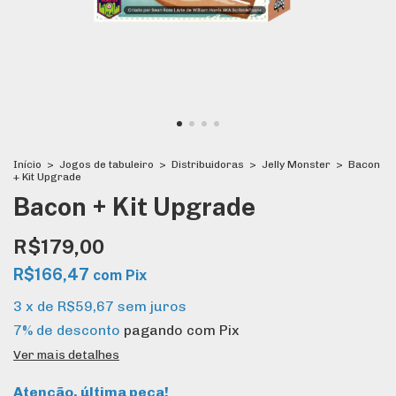
Início
>
Jogos de tabuleiro
>
Distribuidoras
>
Jelly Monster
>
Bacon
+ Kit Upgrade
Bacon + Kit Upgrade
R$179,00
R$166,47
com
Pix
3
x
de
R$59,67
sem juros
7% de desconto
pagando com Pix
Ver mais detalhes
Atenção, última peça!