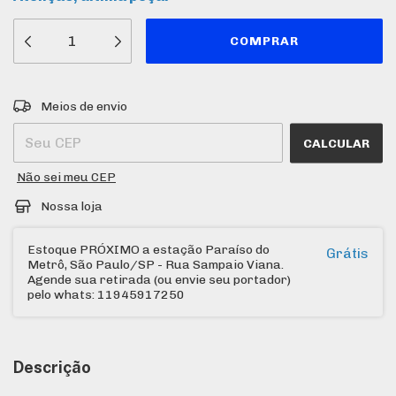
Entregas para o CEP:
ALTERAR CEP
Meios de envio
CALCULAR
Não sei meu CEP
Nossa loja
Estoque PRÓXIMO a estação Paraíso do
Grátis
Metrô, São Paulo/SP - Rua Sampaio Viana.
Agende sua retirada (ou envie seu portador)
pelo whats: 11945917250
Descrição