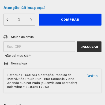
Atenção, última peça!
Entregas para o CEP:
ALTERAR CEP
Meios de envio
CALCULAR
Não sei meu CEP
Nossa loja
Estoque PRÓXIMO a estação Paraíso do
Grátis
Metrô, São Paulo/SP - Rua Sampaio Viana.
Agende sua retirada (ou envie seu portador)
pelo whats: 11945917250