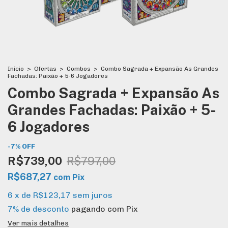
Início
>
Ofertas
>
Combos
>
Combo Sagrada + Expansão As Grandes
Fachadas: Paixão + 5-6 Jogadores
Combo Sagrada + Expansão As
Grandes Fachadas: Paixão + 5-
6 Jogadores
-
7
%
OFF
R$739,00
R$797,00
R$687,27
com
Pix
6
x
de
R$123,17
sem juros
7% de desconto
pagando com Pix
Ver mais detalhes