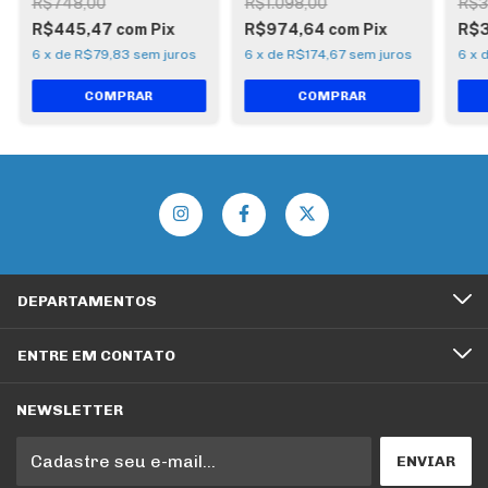
R$748,00
R$1.098,00
R$3
R$445,47
com
Pix
R$974,64
com
Pix
R$
6
x
de
R$79,83
sem juros
6
x
de
R$174,67
sem juros
6
x
DEPARTAMENTOS
ENTRE EM CONTATO
NEWSLETTER