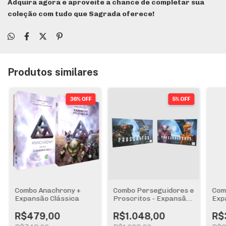
Adquira agora e aproveite a chance de completar sua
coleção com tudo que Sagrada oferece!
Produtos similares
36% OFF
5% OFF
Combo Anachrony +
Combo Perseguidores e
Com
Expansão Clássica
Proscritos - Expansão
Exp
Eclipse Segundo
Despertar Galáxia
R$479,00
R$1.048,00
R$