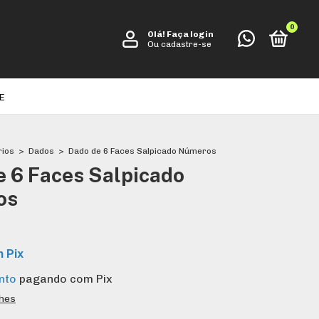
0
Olá!
Faça login
Ou cadastre-se
E
rios
>
Dados
>
Dado de 6 Faces Salpicado Números
e 6 Faces Salpicado
os
m
Pix
nto
pagando com Pix
lhes