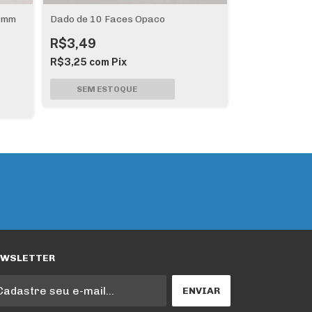
12mm
Dado de 10 Faces Opaco
Dados Persona
Struggle
R$3,49
R$34,90
R$3,25
com
Pix
R$32,46
com
EWSLETTER