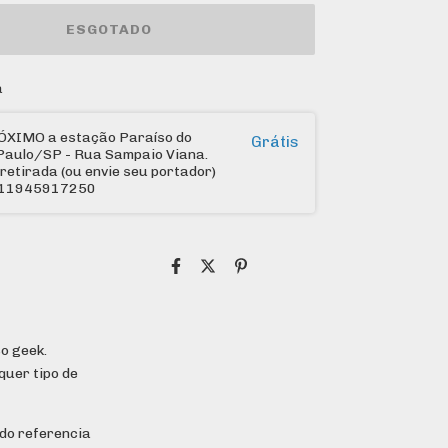
a
ÓXIMO a estação Paraíso do
Grátis
Paulo/SP - Rua Sampaio Viana.
retirada (ou envie seu portador)
: 11945917250
o geek.
uer tipo de
do referencia