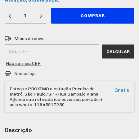
Entregas para o CEP:
ALTERAR CEP
Meios de envio
CALCULAR
Não sei meu CEP
Nossa loja
Estoque PRÓXIMO a estação Paraíso do
Grátis
Metrô, São Paulo/SP - Rua Sampaio Viana.
Agende sua retirada (ou envie seu portador)
pelo whats: 11945917250
Descrição