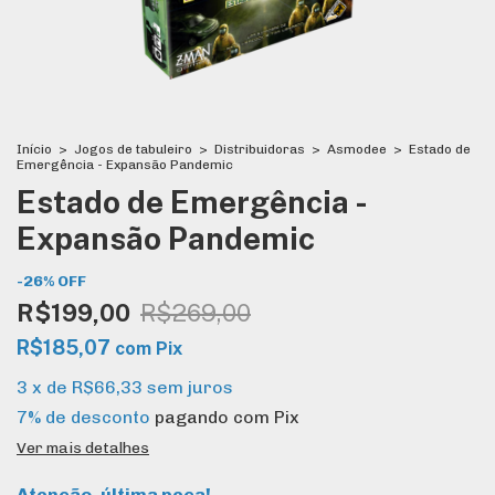
Início
>
Jogos de tabuleiro
>
Distribuidoras
>
Asmodee
>
Estado de
Emergência - Expansão Pandemic
Estado de Emergência -
Expansão Pandemic
-
26
%
OFF
R$199,00
R$269,00
R$185,07
com
Pix
3
x
de
R$66,33
sem juros
7% de desconto
pagando com Pix
Ver mais detalhes
Atenção, última peça!