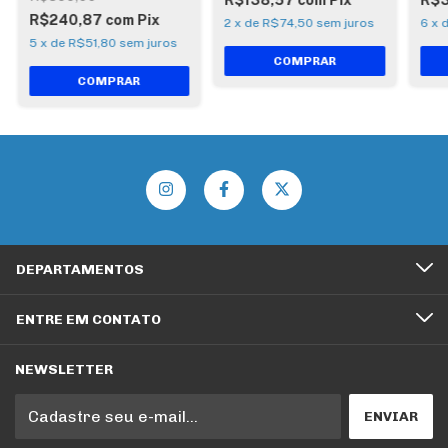
R$240,87
com
Pix
2
x
de
R$74,50
sem juros
6
x
5
x
de
R$51,80
sem juros
DEPARTAMENTOS
ENTRE EM CONTATO
NEWSLETTER