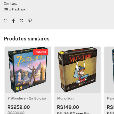
Cartas:
38 x Padrão
Produtos similares
35% OFF
7 Wonders - 2a Edição
Munchkin
Pan
R$259,00
R$149,00
R$
R$399,00
R$138,57
com
Pix
R$