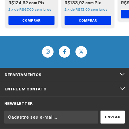
R$124,62
com
Pix
R$133,92
com
Pix
R$
2
x
de
R$67,00
sem juros
2
x
de
R$72,00
sem juros
DEPARTAMENTOS
ENTRE EM CONTATO
NEWSLETTER