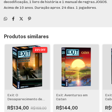
decodificação, 1 livro de história e 1 manual de regras.JOGOS.
Acima de 10 anos. Duração aprox. 24 dias. 1 jogadores.
Produtos similares
21% OFF
Exit: O
Exit: Aventuras em
Exit
Desaparecimento de
Catan
Cab
Sherlock Holmes
R$134,00
R$144,00
R$
R$169,00