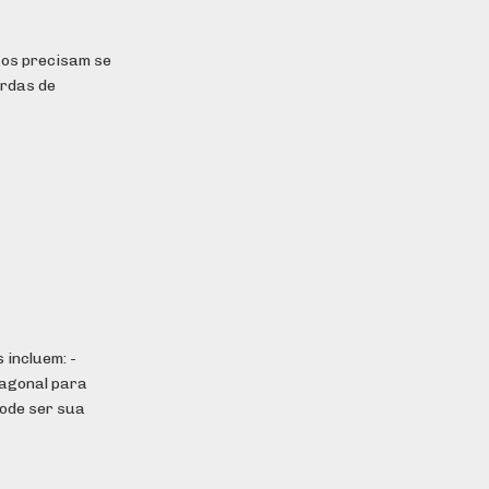
gos precisam se
ordas de
 incluem: -
xagonal para
pode ser sua