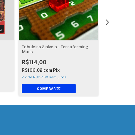
Tabuleiro 2 níveis - Terraforming
Hellas e Elysi
Mars
Terraforming
R$114,00
R$104,00
R$106,02
com
Pix
R$96,72
com
2
x
de
R$57,00
sem juros
2
x
de
R$52,00