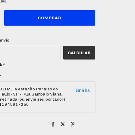
lhes
 o CEP:
ALTERAR CEP
envio
CALCULAR
CEP
a
ÓXIMO a estação Paraíso do
Grátis
Paulo/SP - Rua Sampaio Viana.
retirada (ou envie seu portador)
: 11945917250