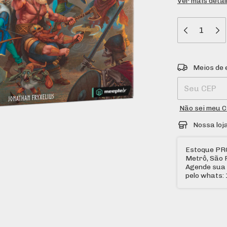
Ver mais deta
Entregas para
Meios de 
Não sei meu 
Nossa loj
Estoque PR
Metrô, São 
Agende sua 
pelo whats