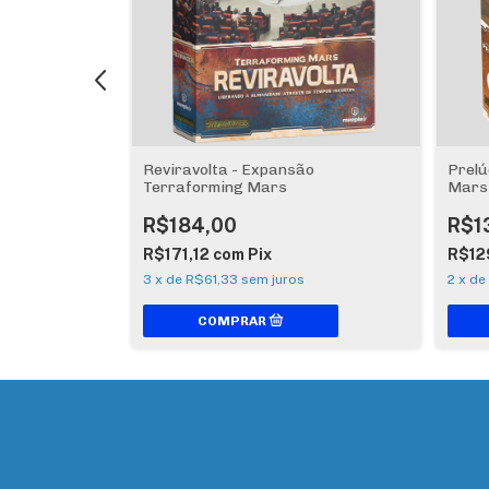
pansão Paper
Reviravolta - Expansão
Prelú
Terraforming Mars
Mars
R$184,00
R$1
R$171,12
com
Pix
R$12
3
x
de
R$61,33
sem juros
2
x
de