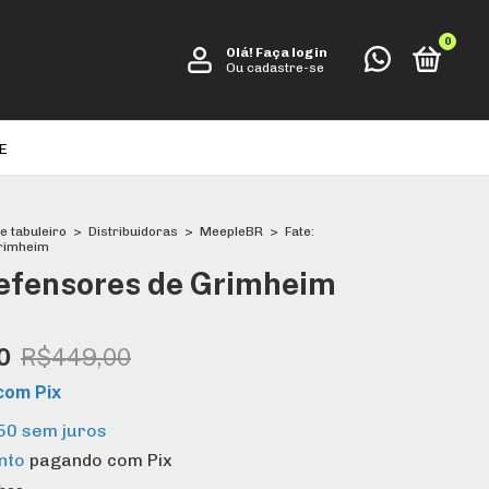
0
Olá!
Faça login
Ou cadastre-se
E
e tabuleiro
>
Distribuidoras
>
MeepleBR
>
Fate:
rimheim
Defensores de Grimheim
0
R$449,00
com
Pix
50
sem juros
nto
pagando com Pix