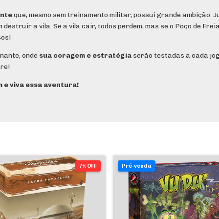
ante
que, mesmo sem treinamento militar, possui grande ambição. J
estruir a vila. Se a vila cair, todos perdem, mas se o Poço de Fre
sos!
onante, onde
sua coragem e estratégia
serão testadas a cada jog
re!
 e viva essa aventura!
7% OFF
Pré-venda