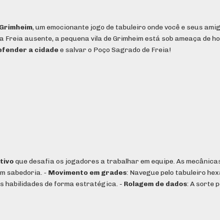
 Grimheim
, um emocionante jogo de tabuleiro onde você e seus ami
sa Freia ausente, a pequena vila de Grimheim está sob ameaça de h
efender a cidade
e salvar o Poço Sagrado de Freia!
tivo
que desafia os jogadores a trabalhar em equipe. As mecânicas
om sabedoria. -
Movimento em grades
: Navegue pelo tabuleiro he
as habilidades de forma estratégica. -
Rolagem de dados
: A sorte 