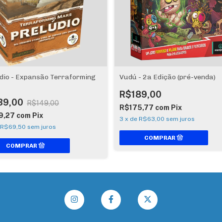
dio - Expansão Terraforming
Vudú - 2a Edição (pré-venda)
R$189,00
39,00
R$149,00
R$175,77
com
Pix
9,27
com
Pix
3
x
de
R$63,00
sem juros
R$69,50
sem juros