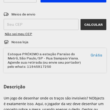
Entregas para o CEP:
ALTERAR CEP
Meios de envio
CALCULAR
Não sei meu CEP
Nossa loja
Estoque PRÓXIMO a estação Paraíso do
Grátis
Metrô, São Paulo/SP - Rua Sampaio Viana.
Agende sua retirada (ou envie seu portador)
pelo whats: 11945917250
Descrição
Um jogo de desenhar onde os traços são invisíveis? NObjects
é exatamente isso. Aqui, o jogador da vez deve desenhar um
conceito sobre a mesa, usando apenas o dedo. Gestos ou