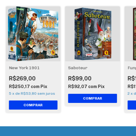
New York 1901
Saboteur
Fun
R$269,00
R$99,00
R$
R$250,17
com
Pix
R$92,07
com
Pix
R$1
5
x
de
R$53,80
sem juros
2
x