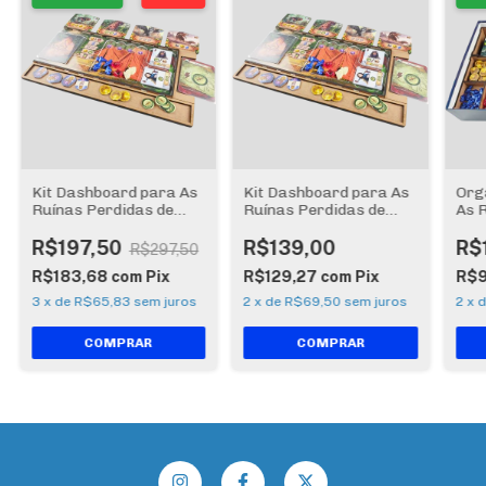
Kit Dashboard para As
Kit Dashboard para As
Org
Ruínas Perdidas de
Ruínas Perdidas de
As 
Arnak: 4 unidades -
Arnak: 4 unidades -
Arn
COM CASE (encomenda)
SEM CASE
(en
R$197,50
R$139,00
R$
R$297,50
R$183,68
com
Pix
R$129,27
com
Pix
R$
3
x
de
R$65,83
sem juros
2
x
de
R$69,50
sem juros
2
x