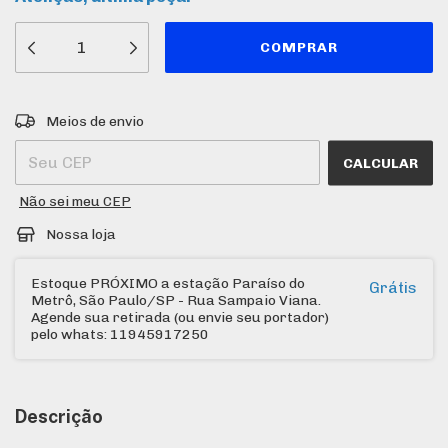
Entregas para o CEP:
ALTERAR CEP
Meios de envio
CALCULAR
Não sei meu CEP
Nossa loja
Estoque PRÓXIMO a estação Paraíso do
Grátis
Metrô, São Paulo/SP - Rua Sampaio Viana.
Agende sua retirada (ou envie seu portador)
pelo whats: 11945917250
Descrição