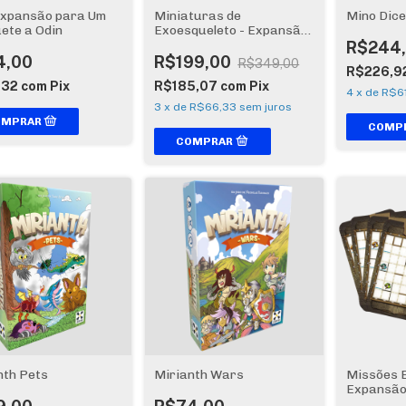
Expansão para Um
Miniaturas de
Mino Dice
ete a Odin
Exoesqueleto - Expansão
Anachrony
R$244
4,00
R$199,00
R$349,00
R$226,9
,32
com
Pix
R$185,07
com
Pix
4
x
de
R$61
3
x
de
R$66,33
sem juros
nth Pets
Mirianth Wars
Missões E
Expansão
Dungeon