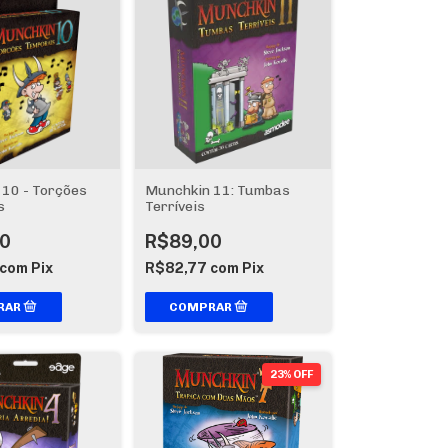
10 - Torções
Munchkin 11: Tumbas
s
Terríveis
0
R$89,00
com
Pix
R$82,77
com
Pix
23% OFF