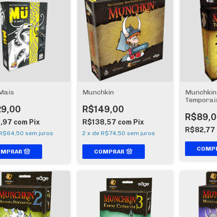
Mais
Munchkin
Munchkin 
Temporai
29,00
R$149,00
R$89,0
9,97
com
Pix
R$138,57
com
Pix
R$82,77
R$64,50
sem juros
2
x
de
R$74,50
sem juros