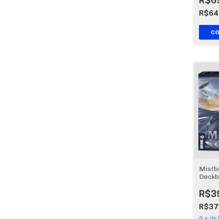
R$6
R$64
Mistb
Deckb
carta
R$3
R$37
6
x
de