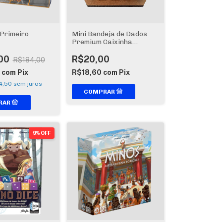
Primeiro
Mini Bandeja de Dados
Premium Caixinha
Boardgames
00
R$20,00
R$184,00
7
com
Pix
R$18,60
com
Pix
4,50
sem juros
9% OFF