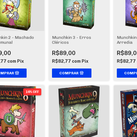
kin 2 - Machado
Munchkin 3 - Erros
Munchkin 
munal
Cléricos
Arredia
9,00
R$89,00
R$89,0
,77
com
Pix
R$82,77
com
Pix
R$82,77
16% OFF