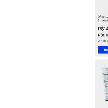
Migue
Inves
(Inglê
Card 
R$1
R$13
2
x
de