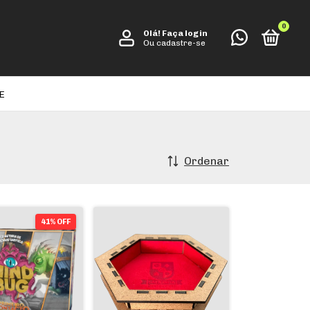
0
Olá!
Faça login
Ou cadastre-se
E
Ordenar
41% OFF