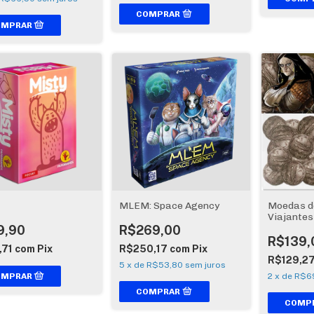
MLEM: Space Agency
Moedas d
Viajantes
9,90
R$269,00
R$139,
,71
com
Pix
R$250,17
com
Pix
R$129,2
5
x
de
R$53,80
sem juros
2
x
de
R$6