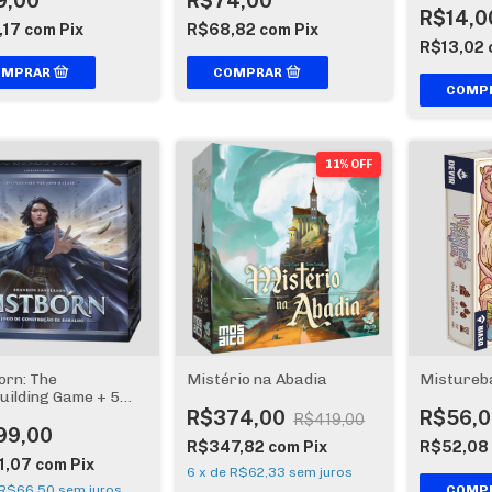
9,00
R$74,00
R$14,0
,17
com
Pix
R$68,82
com
Pix
R$13,02
11% OFF
orn: The
Mistério na Abadia
Mistureb
uilding Game + 5
s promo
R$374,00
R$56,0
R$419,00
99,00
R$347,82
com
Pix
R$52,08
1,07
com
Pix
6
x
de
R$62,33
sem juros
R$66,50
sem juros