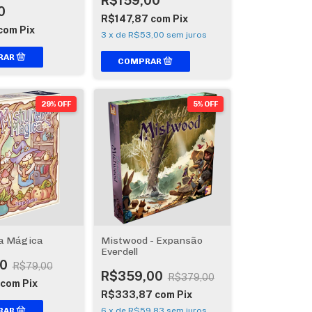
R$159,00
0
R$147,87
com
Pix
com
Pix
3
x
de
R$53,00
sem juros
29% OFF
5% OFF
a Mágica
Mistwood - Expansão
Everdell
0
R$79,00
R$359,00
R$379,00
com
Pix
R$333,87
com
Pix
6
x
de
R$59,83
sem juros