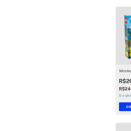
Monke
R$2
R$24
5
x
de