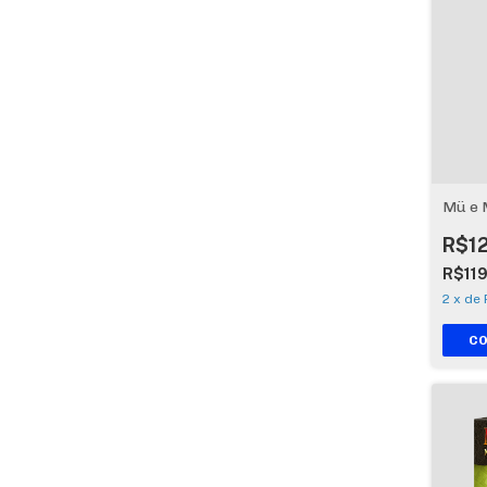
Mü e 
R$1
R$11
2
x
de