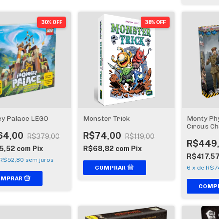
30% OFF
38% OFF
y Palace LEGO
Monster Trick
Monty Phy
Circus Ch
Expansão
64,00
R$74,00
R$379,00
R$119,00
Edição
R$449
5,52
com
Pix
R$68,82
com
Pix
R$417,5
R$52,80
sem juros
6
x
de
R$7