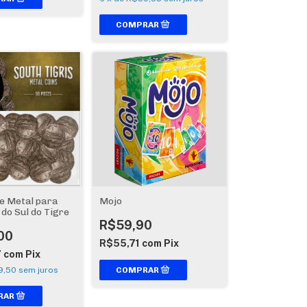
e Metal para
Mojo
 do Sul do Tigre
R$59,90
00
R$55,71
com
Pix
7
com
Pix
9,50
sem juros