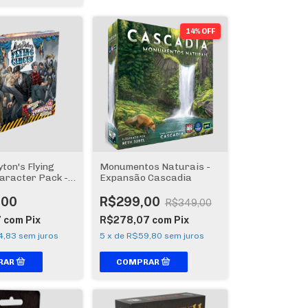
14% OFF
ton's Flying
Monumentos Naturais -
aracter Pack -
Expansão Cascadia
 Zombicide 2ª
,00
R$299,00
R$349,00
7
com
Pix
R$278,07
com
Pix
4,83
sem juros
5
x
de
R$59,80
sem juros