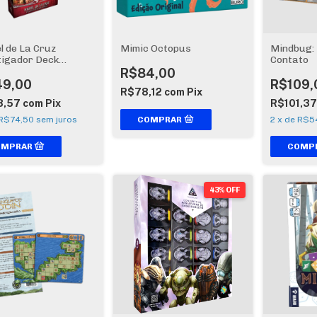
l de La Cruz
Mimic Octopus
Mindbug: 
tigador Deck
Contato
s) - Arkham Horror
R$84,00
Game
49,00
R$109,
R$78,12
com
Pix
8,57
com
Pix
R$101,3
R$74,50
sem juros
2
x
de
R$5
43% OFF