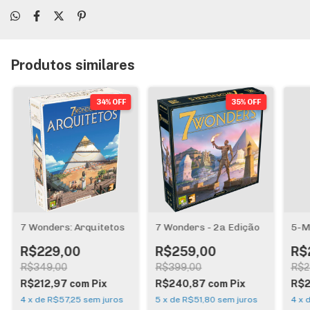
Produtos similares
34% OFF
35% OFF
7 Wonders: Arquitetos
7 Wonders - 2a Edição
5-M
R$229,00
R$259,00
R$
R$349,00
R$399,00
R$2
R$212,97
com
Pix
R$240,87
com
Pix
R$2
4
x
de
R$57,25
sem juros
5
x
de
R$51,80
sem juros
4
x