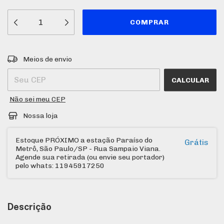
Entregas para o CEP:
ALTERAR CEP
Meios de envio
CALCULAR
Não sei meu CEP
Nossa loja
Estoque PRÓXIMO a estação Paraíso do
Grátis
Metrô, São Paulo/SP - Rua Sampaio Viana.
Agende sua retirada (ou envie seu portador)
pelo whats: 11945917250
Descrição