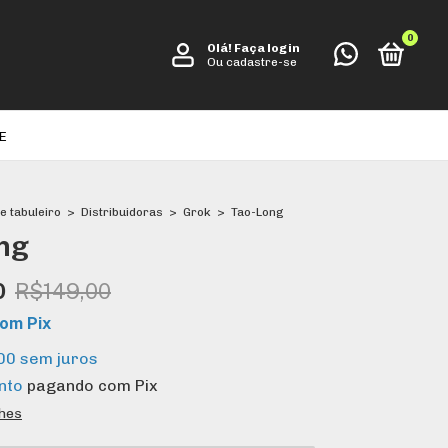
0
Olá!
Faça login
Ou cadastre-se
E
e tabuleiro
>
Distribuidoras
>
Grok
>
Tao-Long
ng
0
R$149,00
com
Pix
00
sem juros
nto
pagando com Pix
lhes