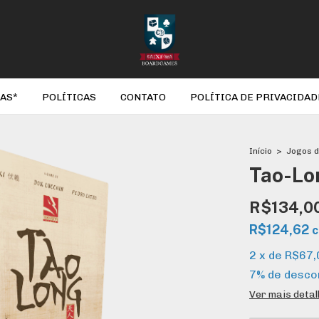
AS*
POLÍTICAS
CONTATO
POLÍTICA DE PRIVACIDAD
Início
>
Jogos d
Tao-Lo
R$134,0
R$124,62
2
x
de
R$67,
7% de desco
Ver mais deta