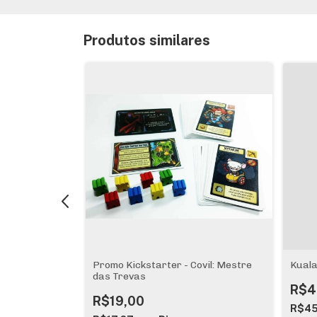
Produtos similares
8% OFF
Promo Kickstarter - Covil: Mestre
Kuala
das Trevas
R$4
00
R$19,00
R$4