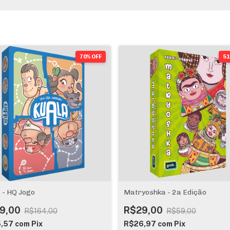
70% OFF
51
 - HQ Jogo
Matryoshka - 2a Edição
9,00
R$29,00
R$164,00
R$59,00
5,57
com
Pix
R$26,97
com
Pix