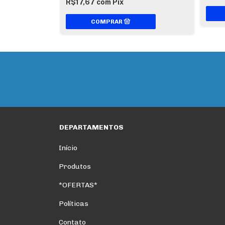
R$17,67
com
Pix
s
DEPARTAMENTOS
Início
Produtos
*OFERTAS*
Políticas
Contato