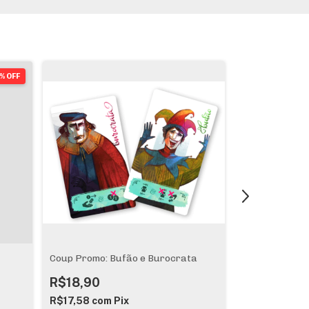
% OFF
Coup Promo: Bufão e Burocrata
Coup 2a Ediçã
Reforma"
R$18,90
R$82,00
R$17,58
com
Pix
R