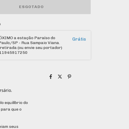
a
ÓXIMO a estação Paraíso do
Grátis
Paulo/SP - Rua Sampaio Viana.
retirada (ou envie seu portador)
: 11945917250
rsário.
 equilíbrio do
 para que o
ueiam seus