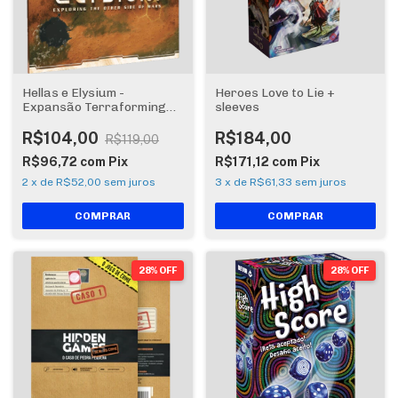
Hellas e Elysium -
Heroes Love to Lie +
Expansão Terraforming
sleeves
Mars
R$104,00
R$184,00
R$119,00
R$96,72
com
Pix
R$171,12
com
Pix
2
x
de
R$52,00
sem juros
3
x
de
R$61,33
sem juros
28% OFF
28% OFF