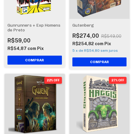
Gunrunners + Exp Homens
Gutenberg
de Preto
R$274,00
R$549,00
R$59,00
R$254,82
com
Pix
R$54,87
com
Pix
5
x
de
R$54,80
sem juros
22% OFF
27% OFF