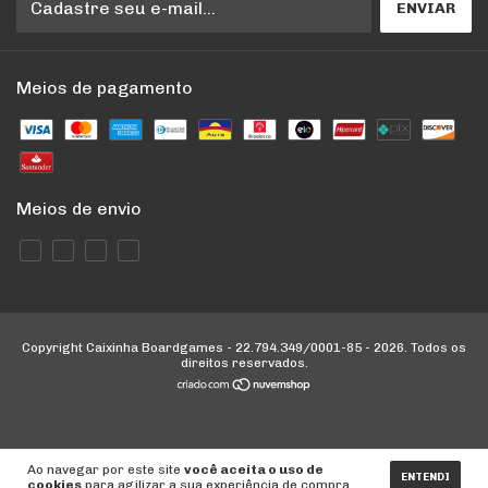
Meios de pagamento
Meios de envio
Copyright Caixinha Boardgames - 22.794.349/0001-85 - 2026. Todos os
direitos reservados.
Ao navegar por este site
você aceita o uso de
... gtag('event', 'conversion', { 'send_to': 'AW-
ENTENDI
cookies
para agilizar a sua experiência de compra.