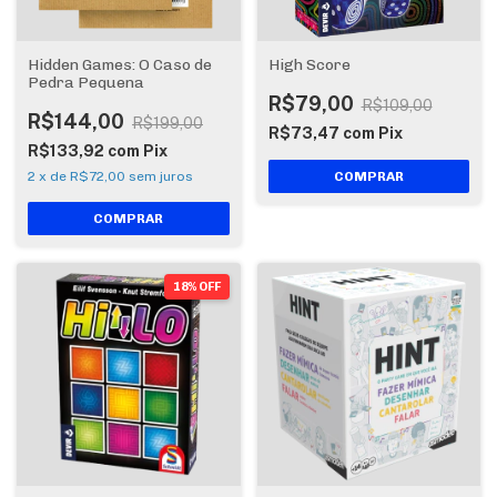
Hidden Games: O Caso de
High Score
Pedra Pequena
R$79,00
R$109,00
R$144,00
R$199,00
R$73,47
com
Pix
R$133,92
com
Pix
2
x
de
R$72,00
sem juros
18% OFF