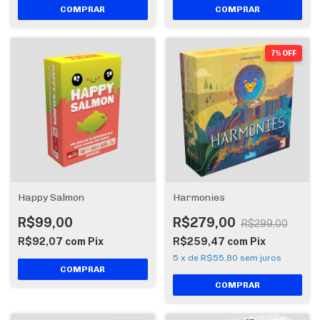
7% OFF
Happy Salmon
Harmonies
R$99,00
R$279,00
R$299,00
R$92,07
com
Pix
R$259,47
com
Pix
5
x
de
R$55,80
sem juros