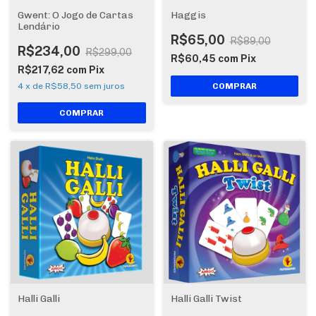
Gwent: O Jogo de Cartas
Haggis
Lendário
R$65,00
R$89,00
R$234,00
R$299,00
R$60,45
com
Pix
R$217,62
com
Pix
4
x
de
R$58,50
sem juros
Halli Galli
Halli Galli Twist