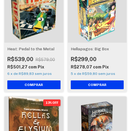
Heat: Pedal to the Metal
Hellapagos: Big Box
R$539,00
R$299,00
R$579,00
R$501,27
com
Pix
R$278,07
com
Pix
6
x
de
R$89,83
sem juros
5
x
de
R$59,80
sem juros
13% OFF