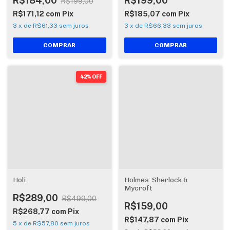
R$184,00
R$199,00
R$199,00
R$171,12
com
Pix
R$185,07
com
Pix
3
x
de
R$61,33
sem juros
3
x
de
R$66,33
sem juros
42% OFF
Holi
Holmes: Sherlock &
Mycroft
R$289,00
R$499,00
R$159,00
R$268,77
com
Pix
R$147,87
com
Pix
5
x
de
R$57,80
sem juros